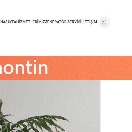
ANASAYFA
HIZMETLERIMIZ
JENERATÖR SERVISI
İLETIŞIM
nontin